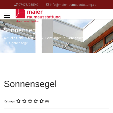
07475/9559-0
info@maier-raumausstattung.de
Sonnensegel
Aktuelle Seite:
Startseite
Leistungen
Sonnenschutz
Sonnensegel
Sonnensegel
Ratings
(0)